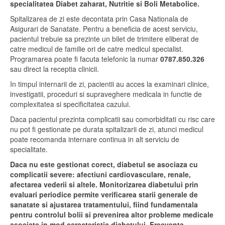
specialitatea Diabet zaharat, Nutritie si Boli Metabolice.
Spitalizarea de zi este decontata prin Casa Nationala de
Asigurari de Sanatate. Pentru a beneficia de acest serviciu,
pacientul trebuie sa prezinte un bilet de trimitere eliberat de
catre medicul de familie ori de catre medicul specialist.
Programarea poate fi facuta telefonic la numar
0787.850.326
sau direct la receptia clinicii.
In timpul internarii de zi, pacientii au acces la examinari clinice,
investigatii, proceduri si supraveghere medicala in functie de
complexitatea si specificitatea cazului.
Daca pacientul prezinta complicatii sau comorbiditati cu risc care
nu pot fi gestionate pe durata spitalizarii de zi, atunci medicul
poate recomanda internare continua in alt serviciu de
specialitate.
Daca nu este gestionat corect, diabetul se asociaza cu
complicatii severe: afectiuni cardiovasculare, renale,
afectarea vederii si altele.
Monitorizarea diabetului prin
evaluari periodice permite verificarea starii generale de
sanatate si ajustarea tratamentului, fiind fundamentala
pentru controlul bolii si prevenirea altor probleme medicale
asociate in mod caracteristic diabetului. Frecventa