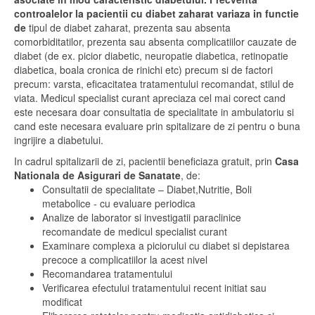
controalelor la pacientii cu diabet zaharat variaza in functie
de
tipul de diabet zaharat, prezenta sau absenta
comorbiditatilor, prezenta sau absenta complicatiilor cauzate de
diabet (de ex. picior diabetic, neuropatie diabetica, retinopatie
diabetica, boala cronica de rinichi etc) precum si de factori
precum: varsta, eficacitatea tratamentului recomandat, stilul de
viata. Medicul specialist curant apreciaza cel mai corect cand
este necesara doar consultatia de specialitate in ambulatoriu si
cand este necesara evaluare prin spitalizare de zi pentru o buna
ingrijire a diabetului.
In cadrul spitalizarii de zi, pacientii beneficiaza gratuit, prin
Casa
Nationala de Asigurari de Sanatate
, de:
Consultatii de specialitate – Diabet,Nutritie, Boli
metabolice - cu evaluare periodica
Analize de laborator si investigatii paraclinice
recomandate de medicul specialist curant
Examinare complexa a piciorului cu diabet si depistarea
precoce a complicatiilor la acest nivel
Recomandarea tratamentului
Verificarea efectului tratamentului recent initiat sau
modificat