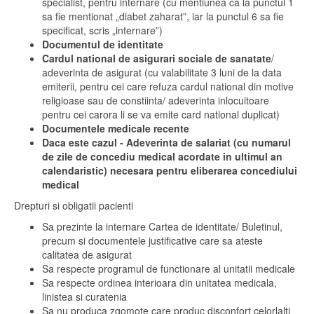
specialist, pentru internare (cu mentiunea ca la punctul 1
sa fie mentionat „diabet zaharat”, iar la punctul 6 sa fie
specificat, scris „internare”)
Documentul de identitate
Cardul national de asigurari sociale de sanatate
/
adeverinta de asigurat (cu valabilitate 3 luni de la data
emiterii, pentru cei care refuza cardul national din motive
religioase sau de constiinta/ adeverinta inlocuitoare
pentru cei carora li se va emite card national duplicat)
Documentele medicale recente
Daca este cazul - Adeverinta de salariat (cu numarul
de zile de concediu medical acordate in ultimul an
calendaristic) necesara pentru eliberarea concediului
medical
Drepturi si obligatii pacienti
Sa prezinte la internare Cartea de identitate/ Buletinul,
precum si documentele justificative care sa ateste
calitatea de asigurat
Sa respecte programul de functionare al unitatii medicale
Sa respecte ordinea interioara din unitatea medicala,
linistea si curatenia
Sa nu produca zgomote care produc disconfort celorlalti