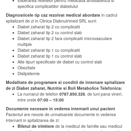
Eliberarea retetelor pentru medicatia antidiabetica si
specifica complicatiilor diabetului
Diagnosticele tip caz rezolvat medical abordate
in cadrul
spitalizarii de zi in Clinica Diabnutrimed SRL sunt:
Diabet zaharat tip 2 cu complicatii
Diabet zaharat tip 2 cu control slab
Diabet zaharat tip 2 fara complicatii microvasculare
multiple
Diabet zaharat tip 1 cu complicatii
Diabet zaharat tip 1 cu control slab
Alte tipuri specificate de diabet cu control slab
Obezitate
Dislipidemie
Modalitate de programare si conditii de internare spitalizare
de zi Diabet zaharat, Nutritie si Boli Metabolice
Telefonica:
La numarul de telefon
0787.850.326
, de luni pana vineri,
intre orele
07:00 – 15:00
Documente necesare in vederea internarii unui pacient
Pacientul are nevoie de urmatoarele documente in vederea
internarii in spitalizarea de zi:
Biletul de trimitere
de la medicul de familie sau medicul